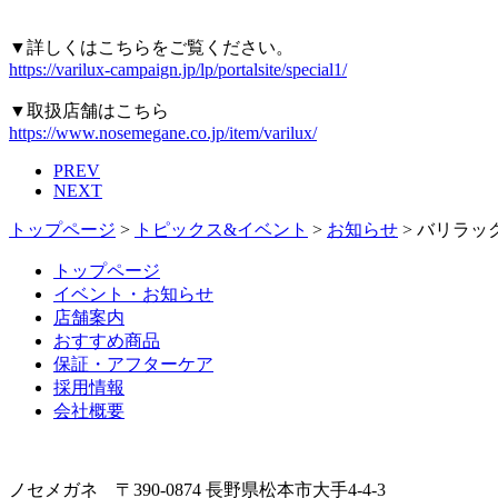
▼詳しくはこちらをご覧ください。
https://varilux-campaign.jp/lp/portalsite/special1/
▼取扱店舗はこちら
https://www.nosemegane.co.jp/item/varilux/
PREV
NEXT
トップページ
>
トピックス&イベント
>
お知らせ
>
バリラッ
トップページ
イベント・お知らせ
店舗案内
おすすめ商品
保証・アフターケア
採用情報
会社概要
ノセメガネ 〒390-0874 長野県松本市大手4-4-3